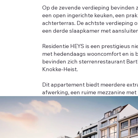
Op de zevende verdieping bevinden zic
een open ingerichte keuken, een prak
achterterras. De achtste verdieping 
een derde slaapkamer met aansluite
Residentie HEYS is een prestigieus n
met hedendaags wooncomfort en is bi
bevinden zich sterrenrestaurant Bart
Knokke-Heist.
Dit appartement biedt meerdere extra
afwerking, een ruime mezzanine met u