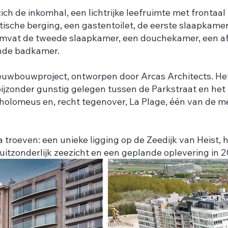
h de inkomhal, een lichtrijke leefruimte met frontaal 
tische berging, een gastentoilet, de eerste slaapkam
omvat de tweede slaapkamer, een douchekamer, een afz
nde badkamer.
ieuwbouwproject, ontworpen door Arcas Architects. Het
jzonder gunstig gelegen tussen de Parkstraat en het
holomeus en, recht tegenover, La Plage, één van de m
 troeven: een unieke ligging op de Zeedijk van Heist,
itzonderlijk zeezicht en een geplande oplevering in 2